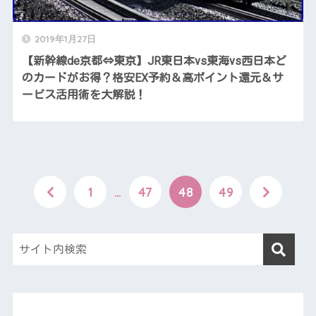
2019年1月27日
【新幹線de京都⇔東京】JR東日本vs東海vs西日本ど
のカードがお得？格安EX予約＆高ポイント還元＆サ
ービス活用術を大解説！
1
…
47
48
49